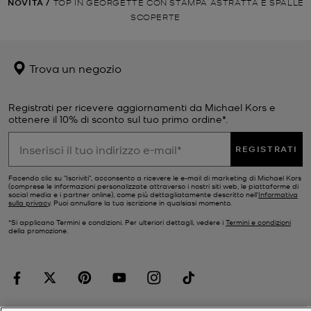
NOVITÀ
/
TOP IN GEORGETTE CON STAMPA ASTRATTA E SPALLE
SCOPERTE
Trova un negozio
Registrati per ricevere aggiornamenti da Michael Kors e
ottenere il 10% di sconto sul tuo primo ordine*.
REGISTRATI
Facendo clic su "Iscriviti", acconsento a ricevere le e-mail di marketing di Michael Kors
(comprese le informazioni personalizzate attraverso i nostri siti web, le piattaforme di
social media e i partner online), come più dettagliatamente descritto nell’
Informativa
sulla privacy
. Puoi annullare la tua iscrizione in qualsiasi momento.
*Si applicano Termini e condizioni. Per ulteriori dettagli, vedere i
Termini e condizioni
della promozione.