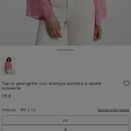
Toggle Drawer
selezionato
Top in georgette con stampa astratta e spalle
scoperte
175 €
Prezzo attuale
EU
TAGLIA
US
Guida alle taglie
XS
S