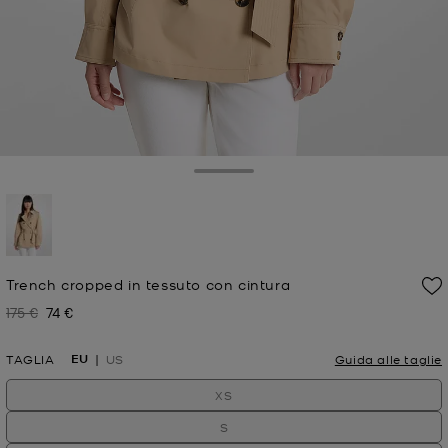
Toggle Drawer
selezionato
Trench cropped in tessuto con cintura
175 €
74 €
Prezzo iniziale
Prezzo attuale
EU
TAGLIA
US
Guida alle taglie
XS
S