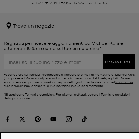
CROPPED IN TESSUTO CON CINTURA
Trova un negozio
Registrati per ricevere aggiornamenti da Michael Kors e
ottenere il 10% di sconto sul tuo primo ordine*.
REGISTRATI
Facendo clic su "Iscriviti", acconsento a ricevere le e-mail di marketing di Michael Kors
(comprese le informazioni personalizzate attraverso i nostri siti web, le piattaforme di
social media e i partner online), come più dettagliatamente descritto nell’
Informativa
sulla privacy
. Puoi annullare la tua iscrizione in qualsiasi momento.
*Si applicano Termini e condizioni. Per ulteriori dettagli, vedere i
Termini e condizioni
della promozione.