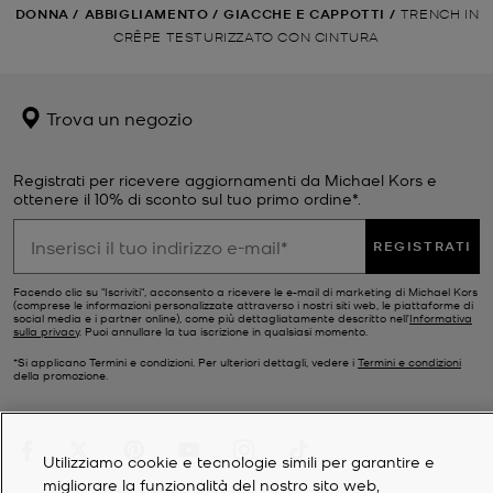
DONNA
/
ABBIGLIAMENTO
/
GIACCHE E CAPPOTTI
/
TRENCH IN
CRÊPE TESTURIZZATO CON CINTURA
Trova un negozio
Registrati per ricevere aggiornamenti da Michael Kors e
ottenere il 10% di sconto sul tuo primo ordine*.
REGISTRATI
Facendo clic su "Iscriviti", acconsento a ricevere le e-mail di marketing di Michael Kors
(comprese le informazioni personalizzate attraverso i nostri siti web, le piattaforme di
social media e i partner online), come più dettagliatamente descritto nell’
Informativa
sulla privacy
. Puoi annullare la tua iscrizione in qualsiasi momento.
*Si applicano Termini e condizioni. Per ulteriori dettagli, vedere i
Termini e condizioni
della promozione.
Utilizziamo cookie e tecnologie simili per garantire e
migliorare la funzionalità del nostro sito web,