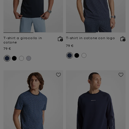
T-shirt a girocollo in
T-shirt in cotone con logo
cotone
Prezzo attuale
79 €
Prezzo attuale
79 €