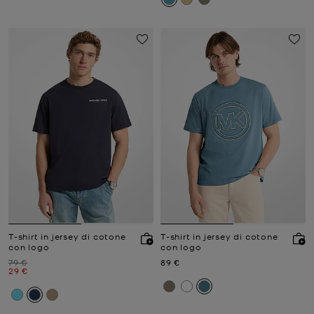
T-shirt in jersey di cotone
T-shirt in jersey di cotone
con logo
con logo
Prezzo iniziale
Prezzo attuale
79 €
89 €
Prezzo attuale
29 €