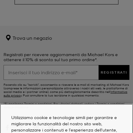
Trova un negozio
Registrati per ricevere aggiornamenti da Michael Kors e
ottenere il 10% di sconto sul tuo primo ordine*.
REGISTRATI
Facendo clic su "Iscriviti", acconsento a ricevere le e-mail di marketing di Michael Kors
(comprese le informazioni personalizzate attraverso i nostri siti web, le piattaforme di
social media e i partner online), come più dettagliatamente descritto nell’
Informativa
sulla privacy
. Puoi annullare la tua iscrizione in qualsiasi momento.
*Si applicano Termini e condizioni. Per ulteriori dettagli, vedere i
Termini e condizioni
della promozione.
Utilizziamo cookie e tecnologie simili per garantire e
migliorare la funzionalità del nostro sito web,
personalizzare i contenuti e l'esperienza dell'utente,