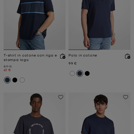
T-shirt in cotone con riga e
Polo in cotone
stampa logo
Prezzo attuale
99 €
Prezzo iniziale
89 €
Prezzo attuale
41 €