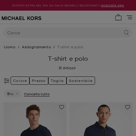
SCONTO EXTRA DEL 15% SUI SALDI |MODELLI SELEZIONATI |
ACQUISTA ORA
0 articol
Cerca
Uomo
/
Abbigliamento
/
T-shirt e polo
T-shirt e polo
31
Articoli
Colore
Prezzo
Taglia
Sostenibile
Blu
Cancella tutto
Elimina Filtri Attualmente Filtrato Per Colore: Blu