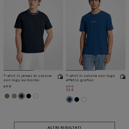
T-shirt in jersey di cotone
T-shirt in cotone con logo
con logo sul bordo
effetto grafico
Prezzo attuale
Prezzo iniziale
69 €
69 €
Prezzo attuale
33 €
ALTRI RISULTATI