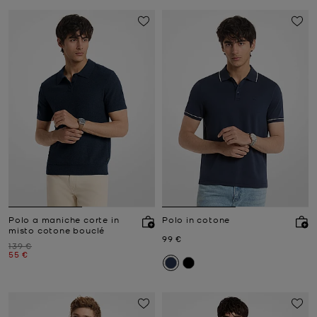
Polo a maniche corte in
Polo in cotone
misto cotone bouclé
Prezzo attuale
99 €
Prezzo iniziale
139 €
Prezzo attuale
55 €