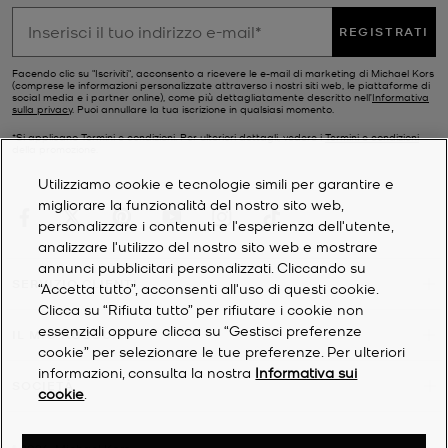
REGISTRATI
Facendo clic su "Iscriviti", acconsento a ricevere le e-mail di marketing di Michael Kors
(comprese le informazioni personalizzate attraverso i nostri siti web, le piattaforme di
social media e i partner online), come più dettagliatamente descritto nell’
Informativa
sulla privacy
. Puoi annullare la tua iscrizione in qualsiasi momento.
*Si applicano Termini e condizioni. Per ulteriori dettagli, vedere i
Termini e condizioni
della promozione.
Utilizziamo cookie e tecnologie simili per garantire e
migliorare la funzionalità del nostro sito web,
personalizzare i contenuti e l'esperienza dell'utente,
analizzare l'utilizzo del nostro sito web e mostrare
annunci pubblicitari personalizzati. Cliccando su
SERVIZIO CLIENTI
“Accetta tutto”, acconsenti all'uso di questi cookie.
Clicca su “Rifiuta tutto” per rifiutare i cookie non
essenziali oppure clicca su “Gestisci preferenze
IL MIO ACCOUNT
cookie” per selezionare le tue preferenze. Per ulteriori
informazioni, consulta la nostra
Informativa sui
SOCIETÀ
cookie
.
©
2026
Michael Kors