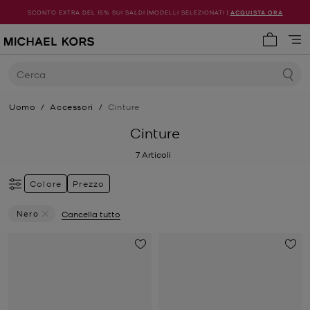
SCONTO EXTRA DEL 15% SUI SALDI |MODELLI SELEZIONATI |
ACQUISTA ORA
0 articol
Cerca
Uomo
/
Accessori
/
Cinture
Cinture
7
Articoli
Colore
Prezzo
Nero
Cancella tutto
Elimina Filtri Attualmente Filtrato Per Colore: Nero