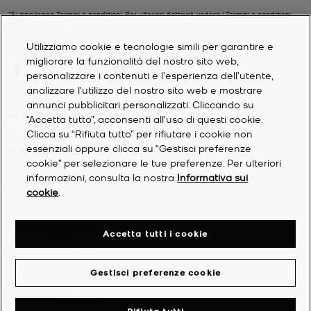
*Si applicano Termini e condizioni. Per ulteriori dettagli, vedere i
Termini e condizioni
della promozione.
Utilizziamo cookie e tecnologie simili per garantire e
migliorare la funzionalità del nostro sito web,
personalizzare i contenuti e l'esperienza dell'utente,
analizzare l'utilizzo del nostro sito web e mostrare
annunci pubblicitari personalizzati. Cliccando su
SERVIZIO CLIENTI
“Accetta tutto”, acconsenti all'uso di questi cookie.
Clicca su “Rifiuta tutto” per rifiutare i cookie non
essenziali oppure clicca su “Gestisci preferenze
IL MIO ACCOUNT
cookie” per selezionare le tue preferenze. Per ulteriori
informazioni, consulta la nostra
Informativa sui
SOCIETÀ
cookie
.
©
2026
Michael Kors
Accetta tutti i cookie
Informativa sulla privacy
Gestisci preferenze cookie
Termini e condizioni
Informativa sui cookie