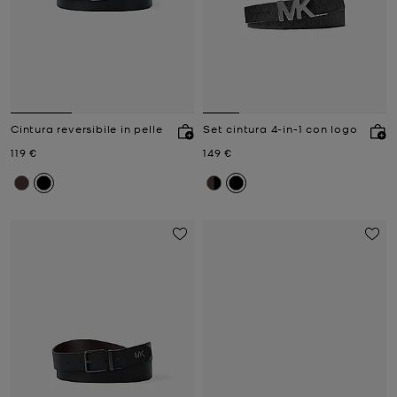
Cintura reversibile in pelle
Set cintura 4-in-1 con logo
Prezzo attuale
Prezzo attuale
119 €
149 €