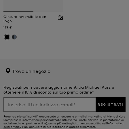
Cintura reversibile con
logo
Prezzo attuale
119 €
Trova un negozio
Registrati per ricevere aggiornamenti da Michael Kors e
ottenere il 10% di sconto sul tuo primo ordine*.
REGISTRATI
Facendo clic su "Iscriviti", acconsento a ricevere le e-mail di marketing di Michael Kors
(comprese le informazioni personalizzate attraverso i nostri siti web, le piattaforme di
social media e i partner online), come più dettagliatamente descritto nell’
Informativa
sulla privacy
. Puoi annullare la tua iscrizione in qualsiasi momento.