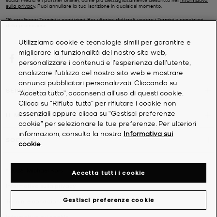
sulla privacy
. Puoi annullare la tua iscrizione in qualsiasi momento.
*Si applicano Termini e condizioni. Per ulteriori dettagli, vedere i
Termini e condizioni
della promozione.
Utilizziamo cookie e tecnologie simili per garantire e
migliorare la funzionalità del nostro sito web,
personalizzare i contenuti e l'esperienza dell'utente,
analizzare l'utilizzo del nostro sito web e mostrare
annunci pubblicitari personalizzati. Cliccando su
SERVIZIO CLIENTI
“Accetta tutto”, acconsenti all'uso di questi cookie.
Clicca su “Rifiuta tutto” per rifiutare i cookie non
essenziali oppure clicca su “Gestisci preferenze
IL MIO ACCOUNT
cookie” per selezionare le tue preferenze. Per ulteriori
informazioni, consulta la nostra
Informativa sui
SOCIETÀ
cookie
.
©
2026
Michael Kors
Accetta tutti i cookie
Informativa sulla privacy
Gestisci preferenze cookie
Termini e condizioni
Informativa sui cookie