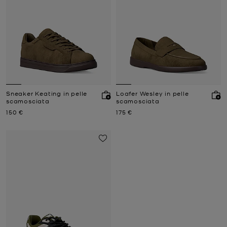
Sneaker Keating in pelle
Loafer Wesley in pelle
scamosciata
scamosciata
Prezzo attuale
Prezzo attuale
150 €
175 €