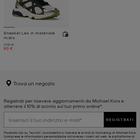
Sneaker Leo in materiale
misto
Prezzo iniziale
195 €
Prezzo attuale
80 €
Trova un negozio
Registrati per ricevere aggiornamenti da Michael Kors e
ottenere il 10% di sconto sul tuo primo ordine*.
REGISTRATI
Facendo clic su "Iscriviti", acconsento a ricevere le e-mail di marketing di Michael Kors
(comprese le informazioni personalizzate attraverso i nostri siti web, le piattaforme di
social media e i partner online), come più dettagliatamente descritto nell’
Informativa