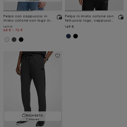
Felpa con cappuccio in
Felpa in misto cotone con
misto cotone con logo in
fettuccia logo, cappuccio
rilievo
e zip
Prezzo iniziale
Prezzo attuale
169 €
149 €
Prezzo attuale
a
Prezzo attuale
68 €
-
72 €
RICHIESTO.
7 acquisti