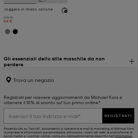
Joggers in misto cotone
Prezzo iniziale
119 €
Prezzo attuale
59 €
Gli essenziali dello stile maschile da non
perdere
. 
Vuoi rinnovare il guardaroba ma non sai da dove cominciare?
Punta su questi capi che non passano mai di moda. MK uomo è
Trova un negozio
noto per la sua estetica cool, ma classica, con un tocco sportivo.
La nostra offerta di capi essenziali, tra cui le imperdibili
borse da
uomo
, risolverà ogni dilemma di stile in qualunque stagione. Inizia
Registrati per ricevere aggiornamenti da Michael Kors e
da una
fragranza da uomo
Michael Kors. L'elemento invisibile che
ottenere il 10% di sconto sul tuo primo ordine*.
completa ogni outfit: i nostri freschi profumi d'autore catturano il
mood del momento, caratterizzando ogni occasione, prima ancora
REGISTRATI
dell'abito. Tra i capi indispensabili dallo stile intramontabile, puoi
scegliere il taglio curato di
giacche o cappotti
Michael Kors, le
Facendo clic su "Iscriviti", acconsento a ricevere le e-mail di marketing di Michael Kors
(comprese le informazioni personalizzate attraverso i nostri siti web, le piattaforme di
nostre comode e lussuose
felpe con cappuccio da uomo
,
cinture
social media e i partner online), come più dettagliatamente descritto nell’
Informativa