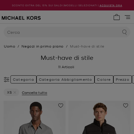
SCONTO EXTRA DEL 15% SUI SALDI |MODELLI SELEZIONATI |
ACQUISTA ORA
0 articol
Cerca
Uomo
/
Negozi in primo piano
/
Must-have di stile
Must-have di stile
11
Articoli
Categoria
Categoria Abbigliamento
Colore
Prezzo
XS
Cancella tutto
Elimina filtri Attualmente filtrato per Taglia: XS