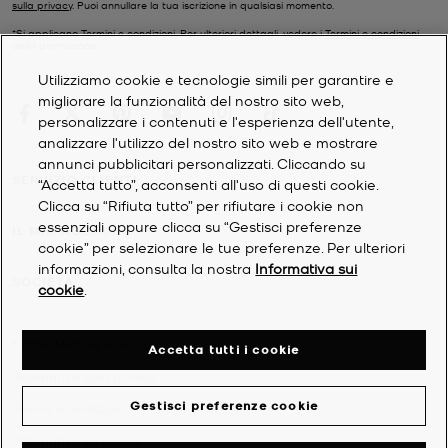
da uomo firmate
sulla privacy
. Puoi annullare la tua iscrizione in qualsiasi momento.
da abbinare ai tuoi jeans preferiti e,
naturalmente, una
borsa di tendenza
per completare l'outfit. Scegli
*Si applicano Termini e condizioni. Per ulteriori dettagli, vedere i
Termini e condizioni
della promozione.
accessori
intramontabili con un tocco elegante per outfit
impeccabili.
Utilizziamo cookie e tecnologie simili per garantire e
migliorare la funzionalità del nostro sito web,
personalizzare i contenuti e l'esperienza dell'utente,
analizzare l'utilizzo del nostro sito web e mostrare
annunci pubblicitari personalizzati. Cliccando su
SERVIZIO CLIENTI
“Accetta tutto”, acconsenti all'uso di questi cookie.
Clicca su “Rifiuta tutto” per rifiutare i cookie non
essenziali oppure clicca su “Gestisci preferenze
IL MIO ACCOUNT
cookie” per selezionare le tue preferenze. Per ulteriori
informazioni, consulta la nostra
Informativa sui
SOCIETÀ
cookie
.
©
2026
Michael Kors
Accetta tutti i cookie
Informativa sulla privacy
Gestisci preferenze cookie
Termini e condizioni
Informativa sui cookie