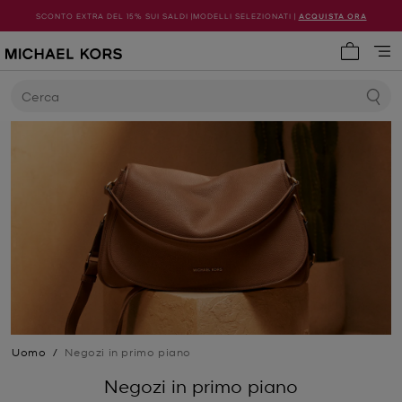
SCONTO EXTRA DEL 15% SUI SALDI |MODELLI SELEZIONATI |
ACQUISTA ORA
0 articol
Cerca
Uomo
/
Negozi in primo piano
Negozi in primo piano