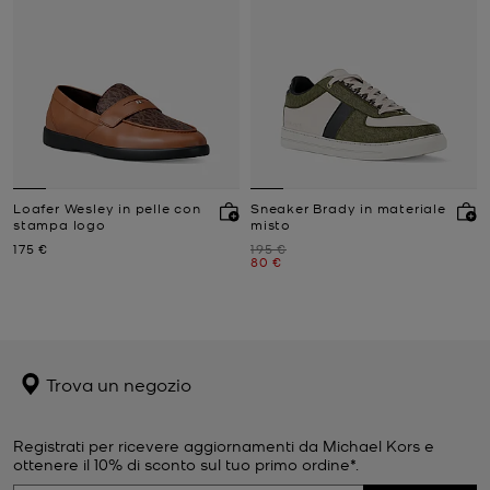
Loafer Wesley in pelle con
Sneaker Brady in materiale
stampa logo
misto
Prezzo attuale
Prezzo iniziale
175 €
195 €
Prezzo attuale
80 €
Trova un negozio
Registrati per ricevere aggiornamenti da Michael Kors e
ottenere il 10% di sconto sul tuo primo ordine*.