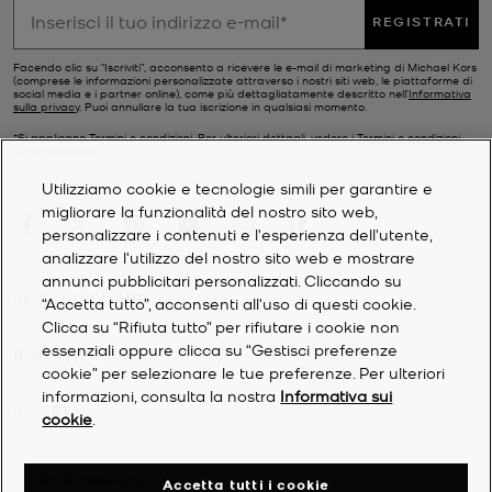
REGISTRATI
Facendo clic su "Iscriviti", acconsento a ricevere le e-mail di marketing di Michael Kors
(comprese le informazioni personalizzate attraverso i nostri siti web, le piattaforme di
social media e i partner online), come più dettagliatamente descritto nell’
Informativa
sulla privacy
. Puoi annullare la tua iscrizione in qualsiasi momento.
*Si applicano Termini e condizioni. Per ulteriori dettagli, vedere i
Termini e condizioni
della promozione.
Utilizziamo cookie e tecnologie simili per garantire e
migliorare la funzionalità del nostro sito web,
personalizzare i contenuti e l'esperienza dell'utente,
analizzare l'utilizzo del nostro sito web e mostrare
annunci pubblicitari personalizzati. Cliccando su
SERVIZIO CLIENTI
“Accetta tutto”, acconsenti all'uso di questi cookie.
Clicca su “Rifiuta tutto” per rifiutare i cookie non
essenziali oppure clicca su “Gestisci preferenze
IL MIO ACCOUNT
cookie” per selezionare le tue preferenze. Per ulteriori
informazioni, consulta la nostra
Informativa sui
SOCIETÀ
cookie
.
©
2026
Michael Kors
Accetta tutti i cookie