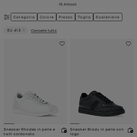
10
Articoli
Categoria
Colore
Prezzo
Taglia
Sostenibile
EU 41.5
Cancella tutto
Elimina filtri Attualmente filtrato per Taglia: EU 41.5
Sneaker Rhodes in pelle e
Sneaker Brady in pelle con
twill cordonato
logo