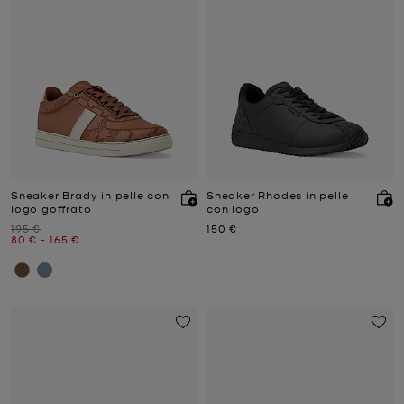
Sneaker Brady in pelle con
Sneaker Rhodes in pelle
logo goffrato
con logo
Prezzo iniziale
Prezzo attuale
195 €
150 €
Prezzo attuale
a
Prezzo attuale
80 €
-
165 €