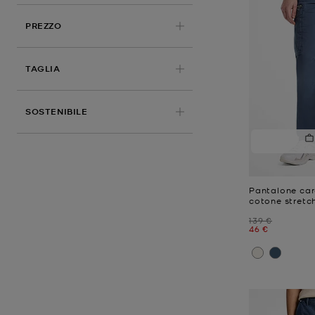
PREZZO
APPLICATO
TAGLIA
SOSTENIBILE
Pantalone car
cotone stretc
Prezzo iniziale
139 €
Prezzo attual
46 €