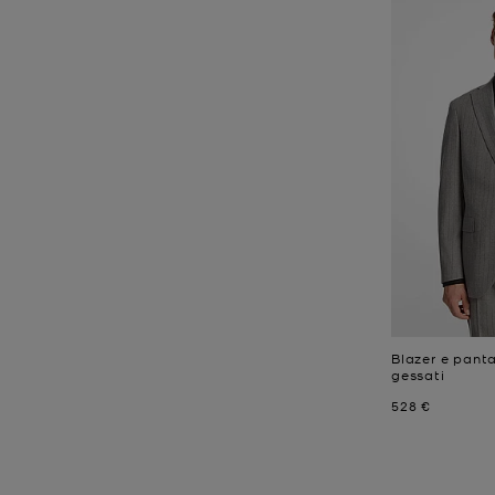
Blazer e pant
gessati
Prezzo attual
528 €