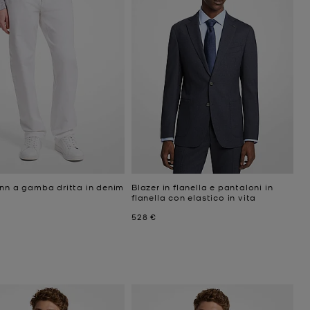
inn a gamba dritta in denim
Blazer in flanella e pantaloni in
flanella con elastico in vita
ttuale
Prezzo attuale
528 €