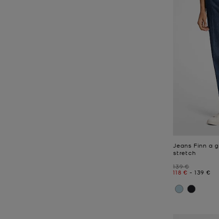
Jeans Finn a 
stretch
Prezzo iniziale
139 €
Prezzo attual
a
Prezzo 
118 €
-
139 €