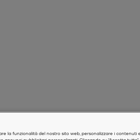
are la funzionalità del nostro sito web, personalizzare i contenuti 
are annunci pubblicitari personalizzati. Cliccando su “Accetta tutto”