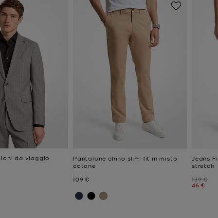
aloni da viaggio
Pantalone chino slim-fit in misto
Jeans F
cotone
stretch
e
Prezzo attuale
Prezzo i
109 €
139 €
Prezzo a
46 €