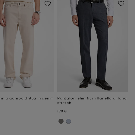
inn a gamba dritta in denim
Pantaloni slim fit in flanella di lana
stretch
niziale
Prezzo attuale
179 €
ttuale