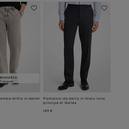
RICHIESTO.
7 acquisti
gamba dritta in denim
Pantaloni da abito in misto lana
principe di Galles
Prezzo attuale
189 €
e
ttuale