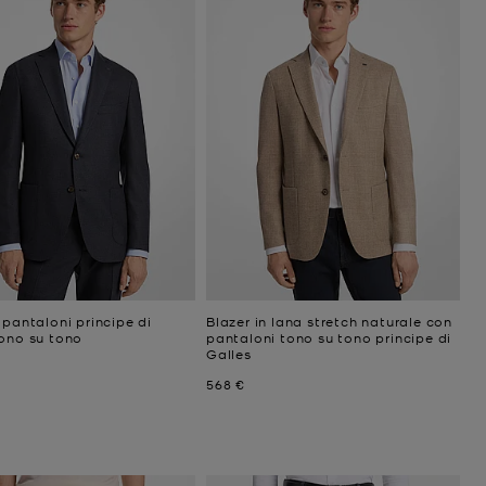
 pantaloni principe di
Blazer in lana stretch naturale con
tono su tono
pantaloni tono su tono principe di
Galles
ttuale
Prezzo attuale
568 €