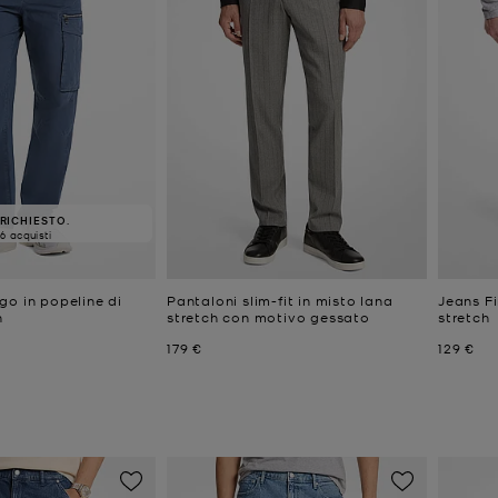
RICHIESTO.
6 acquisti
go in popeline di
Pantaloni slim-fit in misto lana
Jeans F
h
stretch con motivo gessato
stretch
Prezzo attuale
Prezzo a
179 €
129 €
e