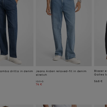
Blazer e
gamba dritta in denim
Jeans Arden relaxed-fit in denim
Galles 
stretch
Prezzo a
568 €
Prezzo iniziale
159 €
e
attuale
Prezzo attuale
76 €