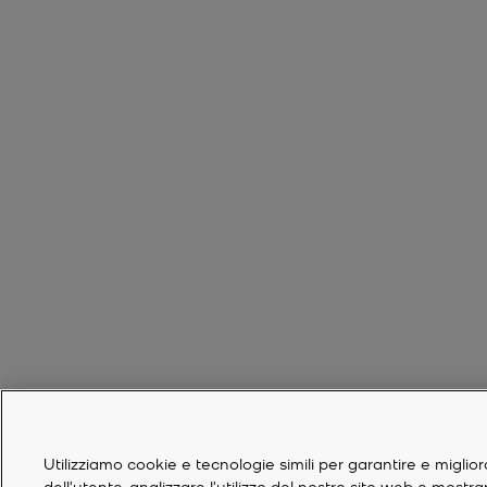
Utilizziamo cookie e tecnologie simili per garantire e miglior
dell'utente, analizzare l'utilizzo del nostro sito web e mostr