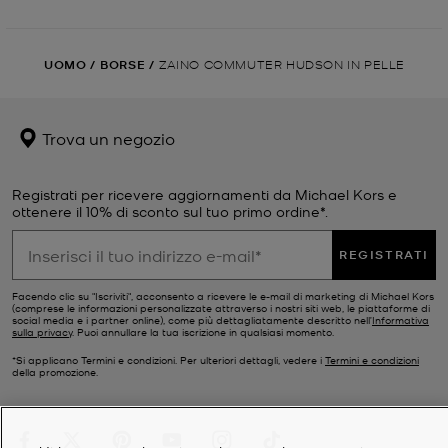
UOMO
/
BORSE
/
ZAINO COMMUTER HUDSON IN PELLE
Trova un negozio
Registrati per ricevere aggiornamenti da Michael Kors e
ottenere il 10% di sconto sul tuo primo ordine*.
REGISTRATI
Facendo clic su "Iscriviti", acconsento a ricevere le e-mail di marketing di Michael Kors
(comprese le informazioni personalizzate attraverso i nostri siti web, le piattaforme di
social media e i partner online), come più dettagliatamente descritto nell’
Informativa
sulla privacy
. Puoi annullare la tua iscrizione in qualsiasi momento.
*Si applicano Termini e condizioni. Per ulteriori dettagli, vedere i
Termini e condizioni
della promozione.