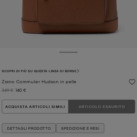
Toggle Drawer
SCOPRI DI PIÙ SU QUESTA LINEA DI BORSE
Zaino Commuter Hudson in pelle
349 €
140 €
Prezzo iniziale
Prezzo attuale
ACQUISTA ARTICOLI SIMILI
ARTICOLO ESAURITO
DETTAGLI PRODOTTO
SPEDIZIONE E RESI